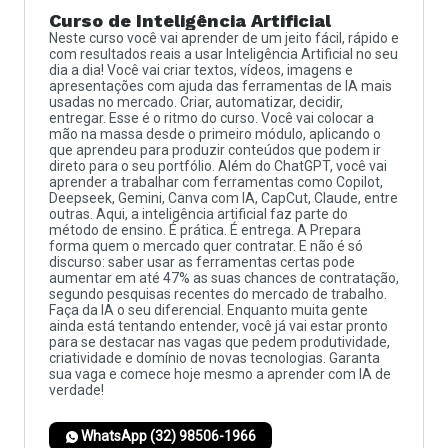
Curso de Inteligência Artificial
Neste curso você vai aprender de um jeito fácil, rápido e
com resultados reais a usar Inteligência Artificial no seu
dia a dia! Você vai criar textos, vídeos, imagens e
apresentações com ajuda das ferramentas de IA mais
usadas no mercado. Criar, automatizar, decidir,
entregar. Esse é o ritmo do curso. Você vai colocar a
mão na massa desde o primeiro módulo, aplicando o
que aprendeu para produzir conteúdos que podem ir
direto para o seu portfólio. Além do ChatGPT, você vai
aprender a trabalhar com ferramentas como Copilot,
Deepseek, Gemini, Canva com IA, CapCut, Claude, entre
outras. Aqui, a inteligência artificial faz parte do
método de ensino. É prática. É entrega. A Prepara
forma quem o mercado quer contratar. E não é só
discurso: saber usar as ferramentas certas pode
aumentar em até 47% as suas chances de contratação,
segundo pesquisas recentes do mercado de trabalho.
Faça da IA o seu diferencial. Enquanto muita gente
ainda está tentando entender, você já vai estar pronto
para se destacar nas vagas que pedem produtividade,
criatividade e domínio de novas tecnologias. Garanta
sua vaga e comece hoje mesmo a aprender com IA de
verdade!
WhatsApp (32) 98506-1966